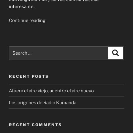
interesante.
“Los
Continue reading
orígenes
de
Radio
Kumanda”
Search
Search
for:
RECENT POSTS
Afuera el aire viejo, adentro el aire nuevo
Los orígenes de Radio Kumanda
RECENT COMMENTS