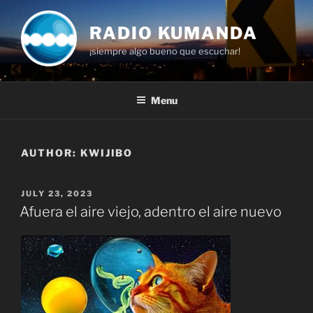
Skip
to
RADIO KUMANDA
content
¡siempre algo bueno que escuchar!
Menu
AUTHOR:
KWIJIBO
POSTED
JULY 23, 2023
ON
Afuera el aire viejo, adentro el aire nuevo