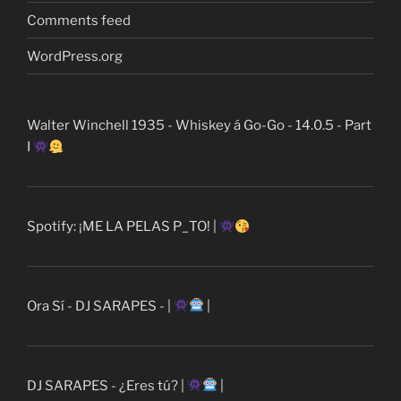
Comments feed
WordPress.org
Walter Winchell 1935 - Whiskey á Go-Go - 14.0.5 - Part
I
Spotify: ¡ME LA PELAS P_TO! |
Ora Sí - DJ SARAPES - |
|
DJ SARAPES - ¿Eres tú? |
|